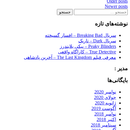
Posts
Older posts
Newer posts
navigation
جستجو
برای:
نوشته‌های تازه
سریال Breaking Bad – افسار گسیخته
سریال Dark – تاریک
Peaky Blinders – پیکی بلایندرز
True Detective – کاراگاه واقعی
معرفی فیلم The Last Kingdom – آخرین پادشاهی
مدیر :
بایگانی‌ها
نوامبر 2020
جولای 2020
ژانویه 2020
آگوست 2019
نوامبر 2018
اکتبر 2018
سپتامبر 2018