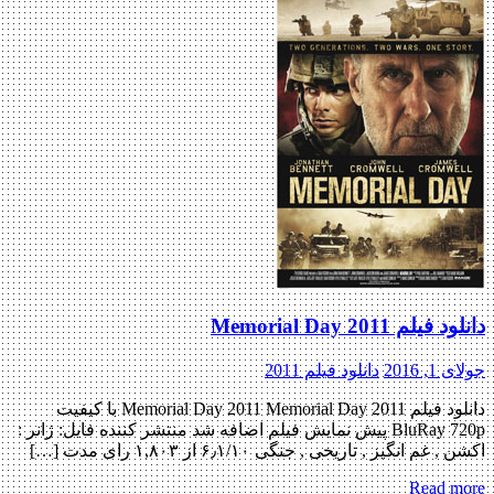
یلم Memorial Day 2011
, 2016
دانلود فیلم 2011
دانلود فیلم Memorial Day 2011 Memorial Day 2011 با کیفیت
BluRay 720p پیش نمایش فیلم اضافه شد منتشر کننده فایل: ژانر :
غم انگیز , تاریخی , جنگی ۶٫۱/۱۰ از ۱,۸۰۳ رای مدت […]
Read m