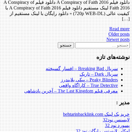
دانلود فیلم A Conspiracy of Faith 2016 دانلود فیلم A Conspiracy of
Faith 2016 لینک مستقیم دانلود فیلم A Conspiracy of Faith 2016 با
کیفیت عالی (720p WEB-DL) « دانلود رایگان با لینک مستقیم از
Read m
Po
Older p
Newer p
navigat
جو
:
ته‌های تازه
سریال Breaking Bad – افسار گسیخته
سریال Dark – تاریک
Peaky Blinders – پیکی بلایندرز
True Detective – کاراگاه واقعی
معرفی فیلم The Last Kingdom – آخرین پادشاهی
ر :
ینک behtarinbacklink.com
نس نود32
د نود 32
ی لایسنس رایگان نود 32