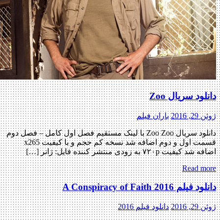
ود سریال Zoo
 2016
باران فیلم
دانلود سریال Zoo Zoo با لینک مستقیم فصل اول کامل – فصل دوم
قسمت اول و دوم اضافه شد نسخه کم حجم و با کیفیت x265
فیت ۷۲۰p به زودی منتشر کننده فایل: ژانر […]
Read m
م A Conspiracy of Faith 2016
 2016
دانلود فیلم 2016