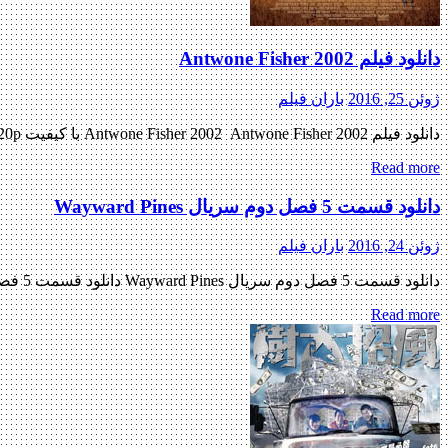
دانلود فیلم Antwone Fisher 2002
ژوئن 25, 2016
باران فیلم
دانلود فیلم Antwone Fisher 2002 Antwone Fisher 2002 با کیفیت BluRay 720p پیش نمایش فیلم اضافه شد منتشر کننده فایل: ژانر : بیوگرافی , غم انگیز ۷٫۳/۱۰ از ۲۶,۲۹۷ رای مدت زمان : ۱۲۰ دقیقه […]
Read more
دانلود قسمت 5 فصل دوم سریال Wayward Pines
ژوئن 24, 2016
باران فیلم
دانلود قسمت 5 فصل دوم سریال Wayward Pines دانلود قسمت 5 فصل دوم سریال Wayward Pines دانلود سریال هیجان انگیز ( Wayward Pines ) فصل دوم قسمت پنجم « دانلود رایگان با لینک مستقیم از […]
Read more