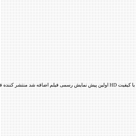
دانلود فیلم Mechanic Resurrection 2016 Mechanic Resurrection 2016 با کیفیت HD اولین پیش ن