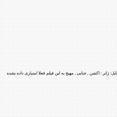
مایش رسمی فیلم اضافه شد منتشر کننده فایل: ژانر : اکشن , جنایی , مهیج به این فیلم فعلا امتیازی داده نشده