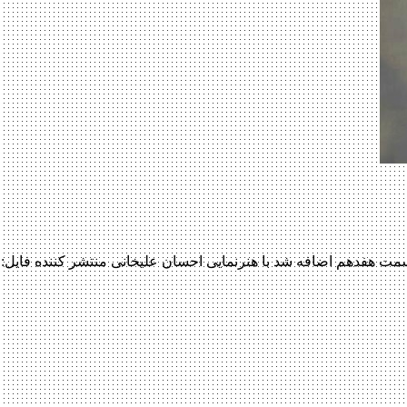
 ماه عسل ۹۵ ماه عسل ۹۵ با لینک مستقیم قسمت هفدهم اضافه شد با هنرنمایی احسان علیخانی 