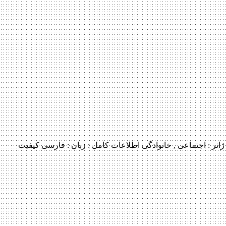
منتشر کننده فایل: ژانر : اجتماعی , خانوادگی اطلاعات کامل : زبان : فارسی کیفیت