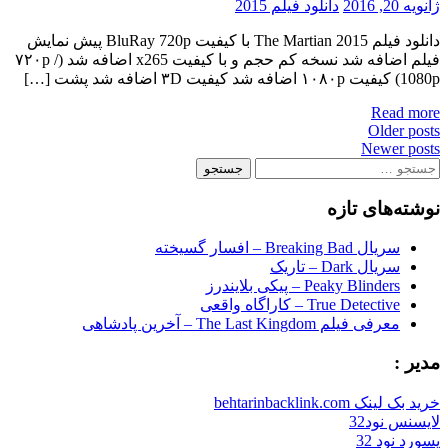
ژانویه 20, 2016
دانلود فیلم 2015
دانلود فیلم The Martian 2015 با کیفیت BluRay 720p پیش نمایش
فیلم اضافه شد نسخه کم حجم و با کیفیت x265 اضافه شد (۷۲۰p /
1080p) کیفیت ۱۰۸۰p اضافه شد کیفیت ۳D اضافه شد پشت […]
Read more
Posts
Older posts
Newer posts
navigation
جستجو
برای:
نوشته‌های تازه
سریال Breaking Bad – افسار گسیخته
سریال Dark – تاریک
Peaky Blinders – پیکی بلایندرز
True Detective – کاراگاه واقعی
معرفی فیلم The Last Kingdom – آخرین پادشاهی
مدیر :
خرید بک لینک behtarinbacklink.com
لایسنس نود32
پسورد نود 32