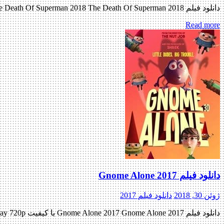
دانلود فیلم The Death Of Superman 2018 The Death Of Superman 2018 با کیفیت ۷۲۰p Web-dl پیش نمایش فیلم اضافه شد نسخه کم حجم و با کیفیت x265 اضافه شد کیفیت ۴۸۰p اضافه شد کیفیت […]
Read more
دانلود فیلم Gnome Alone 2017
ژوئن 30, 2018
دانلود فیلم 2017
دانلود فیلم Gnome Alone 2017 Gnome Alone 2017 با کیفیت BluRay 720p پیش نمایش فیلم اضافه شد نسخه کم حجم و با کیفیت x265 به زودی کیفیت ۴۸۰p اضافه شد کیفیت ۱۰۸۰p به زودی نسخه […]