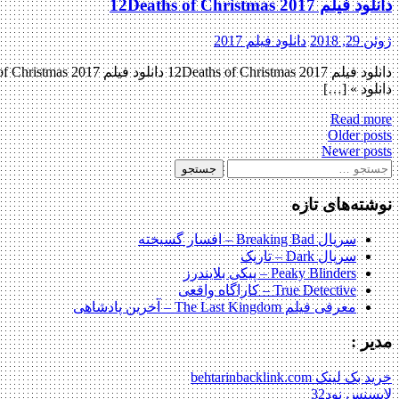
دانلود فیلم 12Deaths of Christmas 2017
ژوئن 29, 2018
دانلود فیلم 2017
دانلود » […]
Read more
Posts
Older posts
Newer posts
navigation
جستجو
برای:
نوشته‌های تازه
سریال Breaking Bad – افسار گسیخته
سریال Dark – تاریک
Peaky Blinders – پیکی بلایندرز
True Detective – کاراگاه واقعی
معرفی فیلم The Last Kingdom – آخرین پادشاهی
مدیر :
خرید بک لینک behtarinbacklink.com
لایسنس نود32