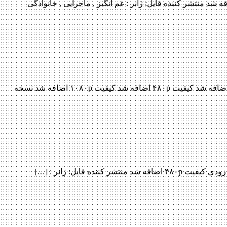
The Watchmans Canoe 2017 The Watchmans Canoe 201 با کیفیت ۷۲۰p Web-dl پیش نمایش فیلم اضافه شد کیفیت ۴۸۰p اضافه شد منتشر کننده فایل: ژانر : غم انگیز , ماجرایی , خانوادگی
دانلود فیلم Thor Ragnarok 2017 Thor Ragnarok 2017 با کیفیت BluRay 720p پیش نمایش فیلم اضافه شد نسخه کم حجم و با کیفیت x265 اضافه شد کیفیت ۴۸۰p اضافه شد کیفیت ۱۰۸۰p اضافه شد نسخه