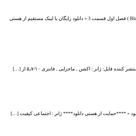
دانلود قسمت 3 فصل اول سریال Black Lightning سریال Black Lightning فصل اول قسمت سوم دانلود سریال علمی تخیلی ( Black Lightning ) فصل اول قسمت 3 « دانلود رایگان با لینک مستقیم از هستی
لود » ****حمایت از هستی دانلود**** ژانر : اجتماعی کیفیت […]