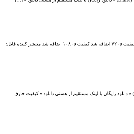
دانلود سریال Altered Carbon Altered Carbon با لینک مستقیم فصل اول قسمت دهم اضافه شد نسخه کم حجم و با کیفیت x265 اضافه شد کیفیت ۷۲۰p اضافه شد کیفیت ۱۰۸۰p اضافه شد منتشر کننده فایل:
دانلود فیلم Wheelman 2017 دانلود فیلم Wheelman 2017 لینک مستقیم دانلود فیلم Wheelman 2017 با کیفیت با کیفیت عالی (720p WEB-DL) « دانلود رایگان با لینک مستقیم از هستی دانلود » کیفیت خارق