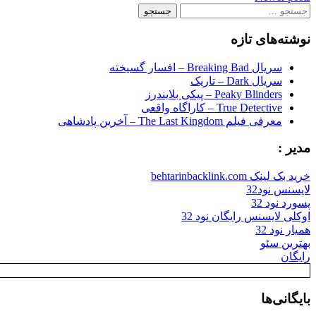
navigation
جستجو
برای:
نوشته‌های تازه
سریال Breaking Bad – افسار گسیخته
سریال Dark – تاریک
Peaky Blinders – پیکی بلایندرز
True Detective – کاراگاه واقعی
معرفی فیلم The Last Kingdom – آخرین پادشاهی
مدیر :
خرید بک لینک behtarinbacklink.com
لایسنس نود32
پسورد نود 32
اوکلی لایسنس رایگان نود 32
همیار نود 32
بهترین سئو
رایگان
بایگانی‌ها