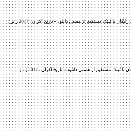
دانلود فیلم Downsizing 2017 دانلود فیلم Downsizing 2017 لینک مستقیم دانلود فیلم Downsizing 2017 با کیفیت پرده سینما (HDTS) « دانلود رایگان با لینک مستقیم از هستی دانلود » تاریخ اکران : 2017 ژانر :