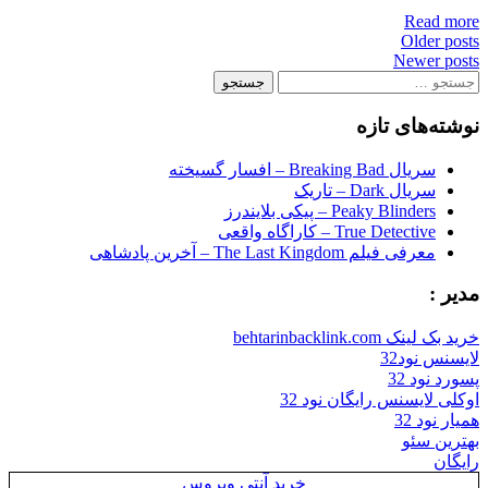
Read more
Posts
Older posts
Newer posts
navigation
جستجو
برای:
نوشته‌های تازه
سریال Breaking Bad – افسار گسیخته
سریال Dark – تاریک
Peaky Blinders – پیکی بلایندرز
True Detective – کاراگاه واقعی
معرفی فیلم The Last Kingdom – آخرین پادشاهی
مدیر :
خرید بک لینک behtarinbacklink.com
لایسنس نود32
پسورد نود 32
اوکلی لایسنس رایگان نود 32
همیار نود 32
بهترین سئو
رایگان
خرید آنتی ویروس