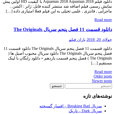
دانلود فیلم Aquaman 2018 Aquaman 2018 با کیفیت HD اولین پیش
نمایش رسمی فیلم اضافه شد منتشر کننده فایل: ژانر : اکشن ,
ماجرایی , فانتزی , علمی تخیلی به این فیلم فعلا امتیازی داده […]
Read more
دانلود قسمت 11 فصل پنجم سریال The Originals
جولای 20, 2018
باران فیلم
دانلود قسمت 11 فصل پنجم سریال The Originals دانلود قسمت 11
فصل پنجم سریال The Originals دانلود سریال محبوب اصیل ها (
The Originals ) فصل پنجم قسمت یازدهم « دانلود رایگان با لینک
مستقیم […]
Read more
Posts
Older posts
Newer posts
navigation
جستجو
برای:
نوشته‌های تازه
سریال Breaking Bad – افسار گسیخته
سریال Dark – تاریک