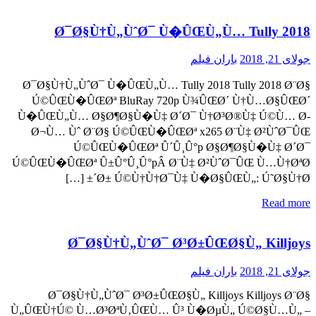
Ø¯Ø§Ù†Ù„ÙˆØ¯ Ù�ÛŒÙ„Ù… Tully 2018
جولای 21, 2018
باران فیلم
Ø¯Ø§Ù†Ù„ÙˆØ¯ Ù�ÛŒÙ„Ù… Tully 2018 Tully 2018 Ø¨Ø§
Ú©ÛŒÙ�ÛŒØª BluRay 720p Ù¾ÛŒØ´ Ù†Ù…Ø§ÛŒØ´
Ù�ÛŒÙ„Ù… Ø§Ø¶Ø§Ù�Ù‡ Ø´Ø¯ Ù†Ø³Ø®Ù‡ Ú©Ù… Ø­
Ø¬Ù… Ùˆ Ø¨Ø§ Ú©ÛŒÙ�ÛŒØª x265 Ø¨Ù‡ Ø²ÙˆØ¯ÛŒ
Ú©ÛŒÙ�ÛŒØª Û´Û¸Û°p Ø§Ø¶Ø§Ù�Ù‡ Ø´Ø¯
Ú©ÛŒÙ�ÛŒØª Û±Û°Û¸Û°pÂ Ø¨Ù‡ Ø²ÙˆØ¯ÛŒ Ù…Ù†ØªØ
´Ø± Ú©Ù†Ù†Ø¯Ù‡ Ù�Ø§ÛŒÙ„: Ú˜Ø§Ù†Ø± […]
Read more
Ø¯Ø§Ù†Ù„ÙˆØ¯ Ø³Ø±ÛŒØ§Ù„ Killjoys
جولای 21, 2018
باران فیلم
Ø¯Ø§Ù†Ù„ÙˆØ¯ Ø³Ø±ÛŒØ§Ù„ Killjoys Killjoys Ø¨Ø§
Ù„ÛŒÙ†Ú© Ù…Ø³ØªÙ‚ÛŒÙ… Û³ Ù�ØµÙ„ Ú©Ø§Ù…Ù„ –