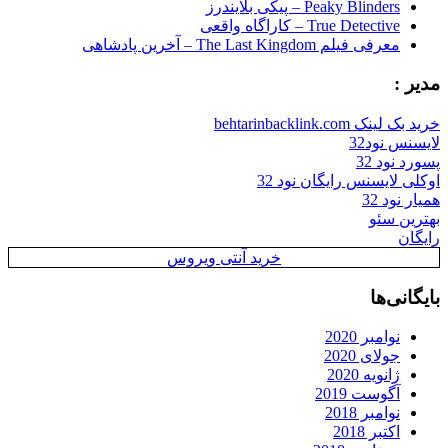
Peaky Blinders – پیکی بلایندرز
True Detective – کاراگاه واقعی
معرفی فیلم The Last Kingdom – آخرین پادشاهی
مدیر :
خرید بک لینک behtarinbacklink.com
لایسنس نود32
پسورد نود 32
اوکلی لایسنس رایگان نود 32
همیار نود 32
بهترین سئو
رایگان
خرید آنتی ویروس
بایگانی‌ها
نوامبر 2020
جولای 2020
ژانویه 2020
آگوست 2019
نوامبر 2018
اکتبر 2018