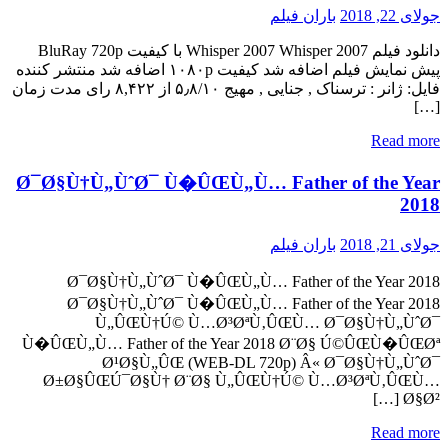
جولای 22, 2018
باران فیلم
دانلود فیلم Whisper 2007 Whisper 2007 با کیفیت BluRay 720p
پیش نمایش فیلم اضافه شد کیفیت ۱۰۸۰p اضافه شد منتشر کننده
فایل: ژانر : ترسناک , جنایی , مهیج ۵٫۸/۱۰ از ۸,۴۲۲ رای مدت زمان
[…]
Read more
Ø¯Ø§Ù†Ù„ÙˆØ¯ Ù�ÛŒÙ„Ù… Father of the Year
2018
جولای 21, 2018
باران فیلم
Ø¯Ø§Ù†Ù„ÙˆØ¯ Ù�ÛŒÙ„Ù… Father of the Year 2018
Ø¯Ø§Ù†Ù„ÙˆØ¯ Ù�ÛŒÙ„Ù… Father of the Year 2018
Ù„ÛŒÙ†Ú© Ù…Ø³ØªÙ‚ÛŒÙ… Ø¯Ø§Ù†Ù„ÙˆØ¯
Ù�ÛŒÙ„Ù… Father of the Year 2018 Ø¨Ø§ Ú©ÛŒÙ�ÛŒØª
Ø¹Ø§Ù„ÛŒ (WEB-DL 720p) Â« Ø¯Ø§Ù†Ù„ÙˆØ¯
Ø±Ø§ÛŒÚ¯Ø§Ù† Ø¨Ø§ Ù„ÛŒÙ†Ú© Ù…Ø³ØªÙ‚ÛŒÙ…
Ø§Ø² […]
Read more